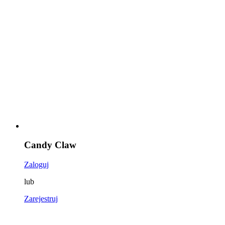
Candy Claw
Zaloguj
lub
Zarejestruj