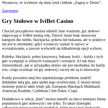
Wystarczy, że wybierze się dany tytuł i kliknie „Zagraj w Demo”.
Zarejestruj
Gry Stołowe w IviBet Casino
Chociaż początkowo można odnieść inne wrażenie, gry stołowe
odgrywają w IviBet istotną rolę. Dziwić może brak stosownej
kategorii dla ruletki, blackjacka, pokera lub bakarata, ale w praktyce
nie jest to niezbędne, gdyż wystarczy wpisać te nazwy w
wyszukiwaniu, a zawsze wyświetli się kilkadziesiąt opcji wyboru.
Ruletka, blackjack, poker kasynowy, bakarat, kości – każda z tych
gier występuje w różnych wariacjach i wersjach. Aż tak duża
różnorodność, jak w przypadku slotów nie jest niezbędna, bo każdy
wie, czego oczekuje od gry stołowej i raczej nie są to innowacje.
Każdy powinien tutaj bez najmniejszego problemu znaleźć
dokładnie taką grę, jaka spełni jego oczekiwania. Z naszej strony
możemy polecić takie tytuły jak: European Blackjack Multihand,
American Roulette, Caribbean Club Poker, Craps.
Dodatkowo w sekcji „Inne” można natrafić na nieco mniejsze formy
popularnych gier stołowych i nie tylko. To także dziesiątki
całkowicie innowacyjnych produkcji, które mogą być doskonałą