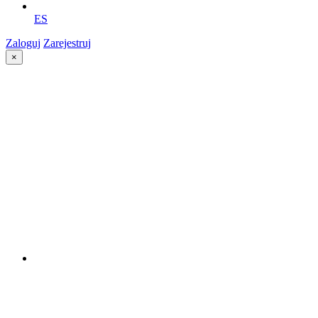
ES
Zaloguj
Zarejestruj
×