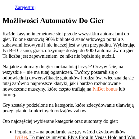
Zarejestruj
Możliwości Automatów Do Gier
Każde kasyno internetowe stoi przede wszystkim automatami do
gier. To one stanowią 90% biblioteki standardowego portalu z
zabawami losowymi i nie inaczej jest w tym przypadku. Wybierając
Ivi Bet Casino, gracz otrzymuje dostęp do 9000 automatów do gier.
Ta liczba jest zapewnieniem, że nikt nie będzie się nudził.
Na jakie automaty do gier można tutaj liczyć? Oczywiście, na
wszystkie – nie ma tutaj ograniczeń. Twórcy postarali się o
odpowiednią dywersyfikację gatunków i rodzajów, więc znajdą się
tutaj zarówno najprostsze klasyki, jak i bardzo rozbudowane
nowoczesne maszyny, które często trafiają na
IviBet bonus
lub
turniej.
Gry zostały podzielone na kategorie, które zdecydowanie ułatwiają
przeglądanie konkretnych rodzajów zabaw.
Oto najczęściej wybierane kategorie oraz automaty do gier:
Popularne – najpopularniejsze gry wśród użytkowników
IviBet
. To między innymi: Elvis Frog In Vegas Hold and Win,