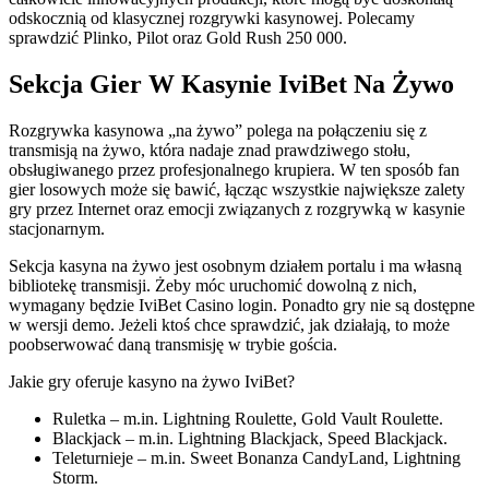
odskocznią od klasycznej rozgrywki kasynowej. Polecamy
sprawdzić Plinko, Pilot oraz Gold Rush 250 000.
Sekcja Gier W Kasynie IviBet Na Żywo
Rozgrywka kasynowa „na żywo” polega na połączeniu się z
transmisją na żywo, która nadaje znad prawdziwego stołu,
obsługiwanego przez profesjonalnego krupiera. W ten sposób fan
gier losowych może się bawić, łącząc wszystkie największe zalety
gry przez Internet oraz emocji związanych z rozgrywką w kasynie
stacjonarnym.
Sekcja kasyna na żywo jest osobnym działem portalu i ma własną
bibliotekę transmisji. Żeby móc uruchomić dowolną z nich,
wymagany będzie IviBet Casino login. Ponadto gry nie są dostępne
w wersji demo. Jeżeli ktoś chce sprawdzić, jak działają, to może
poobserwować daną transmisję w trybie gościa.
Jakie gry oferuje kasyno na żywo IviBet?
Ruletka – m.in. Lightning Roulette, Gold Vault Roulette.
Blackjack – m.in. Lightning Blackjack, Speed Blackjack.
Teleturnieje – m.in. Sweet Bonanza CandyLand, Lightning
Storm.