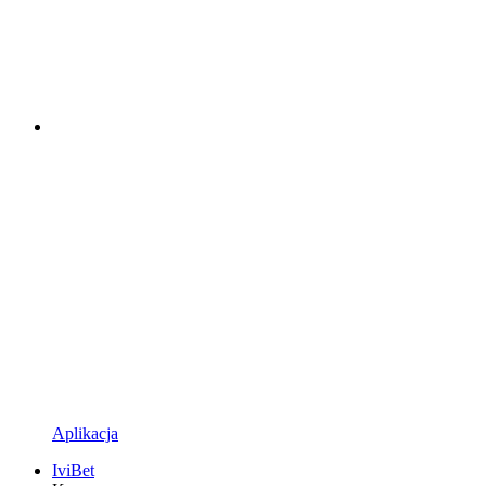
Aplikacja
IviBet