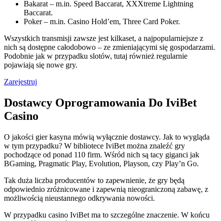
Bakarat – m.in. Speed Baccarat, XXXtreme Lightning
Baccarat.
Poker – m.in. Casino Hold’em, Three Card Poker.
Wszystkich transmisji zawsze jest kilkaset, a najpopularniejsze z
nich są dostępne całodobowo – ze zmieniającymi się gospodarzami.
Podobnie jak w przypadku slotów, tutaj również regularnie
pojawiają się nowe gry.
Zarejestruj
Dostawcy Oprogramowania Do IviBet
Casino
O jakości gier kasyna mówią wyłącznie dostawcy. Jak to wygląda
w tym przypadku? W bibliotece IviBet można znaleźć gry
pochodzące od ponad 110 firm. Wśród nich są tacy giganci jak
BGaming, Pragmatic Play, Evolution, Playson, czy Play’n Go.
Tak duża liczba producentów to zapewnienie, że gry będą
odpowiednio zróżnicowane i zapewnią nieograniczoną zabawę, z
możliwością nieustannego odkrywania nowości.
W przypadku casino IviBet ma to szczególne znaczenie. W końcu