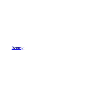
Bonusy