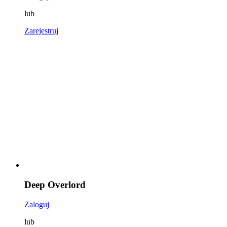
lub
Zarejestruj
Deep Overlord
Zaloguj
lub