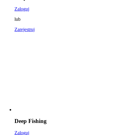
Zaloguj
lub
Zarejestruj
Deep Fishing
Zaloguj