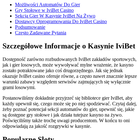
Możliwości Automatów Do Gier
Gry Stołowe w IviBet Casino
Sekcja Gier W Kasynie IviBet Na Żywo
Dostawcy Oprogramowania Do IviBet Casino
Podsumowanie
Często Zadawane Pytania
Szczegółowe Informacje o Kasynie IviBet
Dostępność zarówno rozbudowanych IviBet zakładów sportowych,
jak i gier losowych, może wywoływać mylne wrażenie, że kasyno
zostało potraktowane jako coś drugorzędnego. Jak się jednak
okazuje IviBet casino oferuje równe, a często nawet znacznie lepsze
warunki zabawy względem serwisów zajmujących się wyłącznie
grami losowymi.
Postanowiliśmy dokładnie przyjrzeć się bibliotece gier IviBet, aby
każdy upewnił się, czego może się po niej spodziewać. Czytaj dalej,
żeby poznać potencjał sekcji automatów do gier, upewnić się, jakie
są dostępne gry stołowe i jak działa tutejsze kasyno na żywo.
Poświęciliśmy także trochę uwagi producentom. W końcu to oni
odpowiadają za jakość rozgrywki w kasynie.
Popularne Sloty