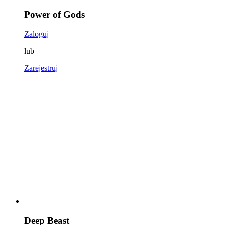
Power of Gods
Zaloguj
lub
Zarejestruj
Deep Beast