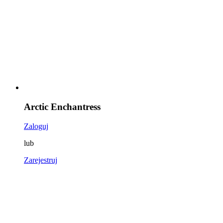
Arctic Enchantress
Zaloguj
lub
Zarejestruj