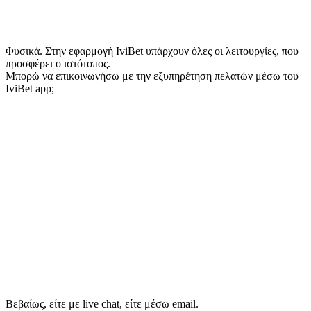
Φυσικά. Στην εφαρμογή IviBet υπάρχουν όλες οι λειτουργίες, που
προσφέρει ο ιστότοπος.
Μπορώ να επικοινωνήσω με την εξυπηρέτηση πελατών μέσω του
IviBet app;
Βεβαίως, είτε με live chat, είτε μέσω email.