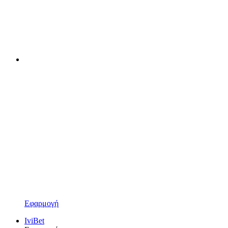
Εφαρμογή
IviBet