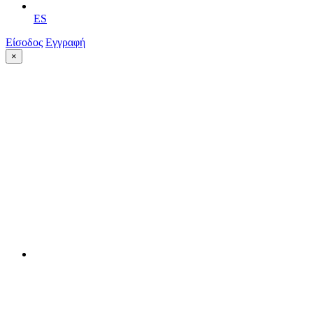
ES
Είσοδος
Εγγραφή
×