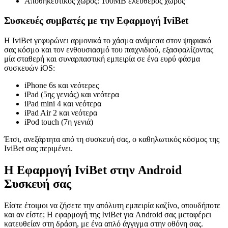
Αποθηκευτικός χώρος: 100MB ελεύθερος χώρος
Συσκευές συμβατές με την Eφαρμογή IviBet
Η IviBet γεφυρώνει αρμονικά το χάσμα ανάμεσα στον ψηφιακό
σας κόσμο και τον ενθουσιασμό του παιχνιδιού, εξασφαλίζοντας
μία σταθερή και συναρπαστική εμπειρία σε ένα ευρύ φάσμα
συσκευών iOS:
iPhone 6s και νεότερες
iPad (5ης γενιάς) και νεότερα
iPad mini 4 και νεότερα
iPad Air 2 και νεότερα
iPod touch (7η γενιά)
Έτσι, ανεξάρτητα από τη συσκευή σας, ο καθηλωτικός κόσμος της
IviBet σας περιμένει.
Η Εφαρμογή IviBet στην Android
Συσκευή σας
Είστε έτοιμοι να ζήσετε την απόλυτη εμπειρία καζίνο, οπουδήποτε
και αν είστε; Η εφαρμογή της IviBet για Android σας μεταφέρει
κατευθείαν στη δράση, με ένα απλό άγγιγμα στην οθόνη σας.