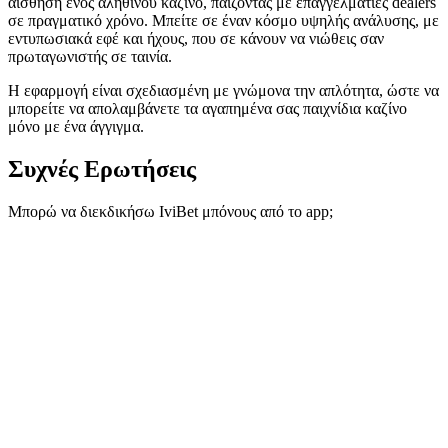
αίσθηση ενός αληθινού καζίνο, παίζοντας με επαγγελματίες dealers
σε πραγματικό χρόνο. Μπείτε σε έναν κόσμο υψηλής ανάλυσης, με
εντυπωσιακά εφέ και ήχους, που σε κάνουν να νιώθεις σαν
πρωταγωνιστής σε ταινία.
Η εφαρμογή είναι σχεδιασμένη με γνώμονα την απλότητα, ώστε να
μπορείτε να απολαμβάνετε τα αγαπημένα σας παιχνίδια καζίνο
μόνο με ένα άγγιγμα.
Συχνές Ερωτήσεις
Μπορώ να διεκδικήσω IviBet μπόνους από το app;