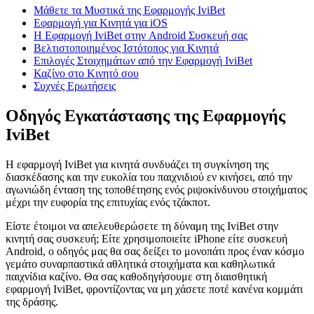
Μάθετε τα Μυστικά της Εφαρμογής IviBet
Εφαρμογή για Kινητά για iOS
Η Εφαρμογή IviBet στην Android Συσκευή σας
Βελτιστοποιημένος Ιστότοπος για Κινητά
Επιλογές Στοιχημάτων από την Eφαρμογή IviBet
Καζίνο στο Κινητό σου
Συχνές Ερωτήσεις
Οδηγός Εγκατάστασης της Εφαρμογής
IviBet
Η εφαρμογή IviBet για κινητά συνδυάζει τη συγκίνηση της
διασκέδασης και την ευκολία του παιχνιδιού εν κινήσει, από την
αγωνιώδη ένταση της τοποθέτησης ενός ριψοκίνδυνου στοιχήματος
μέχρι την ευφορία της επιτυχίας ενός τζάκποτ.
Είστε έτοιμοι να απελευθερώσετε τη δύναμη της IviBet στην
κινητή σας συσκευή; Είτε χρησιμοποιείτε iPhone είτε συσκευή
Android, ο οδηγός μας θα σας δείξει το μονοπάτι προς έναν κόσμο
γεμάτο συναρπαστικά αθλητικά στοιχήματα και καθηλωτικά
παιχνίδια καζίνο. Θα σας καθοδηγήσουμε στη διαισθητική
εφαρμογή IviBet, φροντίζοντας να μη χάσετε ποτέ κανένα κομμάτι
της δράσης.