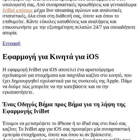
υπολογιστή σας. Από συναρπαστικές προωθήσεις και γενναιόδωρα
IviBet μπόνους
μέχρι live streaming αγώνων και αναλυτικές
στατιστικές, όλα είναι στη διάθεσή σας, όποτε και όπου το
επιθυμείτε. Κάντε εύκολες καταθέσεις και αναλήψεις και
επικοινωνήστε με την εξυπηρέτηση πελατών 24/7 για οποιαδήποτε
απορία.
Εγγραφή
Εφαρμογή για Kινητά για iOS
Η εφαρμογή IviBet για iOS αποτελεί ένα αριστούργημα
σχεδιασμού για στοιχήματα και παιχνίδια καζίνο στο κινητό, που
έχει δημιουργηθεί σχολαστικά για τις συσκευές της Apple. Πάμε
να δούμε πώς μπορείτε να την κατεβάσετε και να την
εγκαταστήσετε.
Ένας Οδηγός Βήμα προς Βήμα για τη λήψη της
Eφαρμογής IviBet
Έτοιμοι να μετατρέψετε το iPhone ή το iPad σας στο δικό σας
καζίνο; Το IviBet app για iOS σας προσφέρει μία συναρπαστική
εμπειρία στοιχήματος, όποτε και όπου κι αν βρίσκεστε.